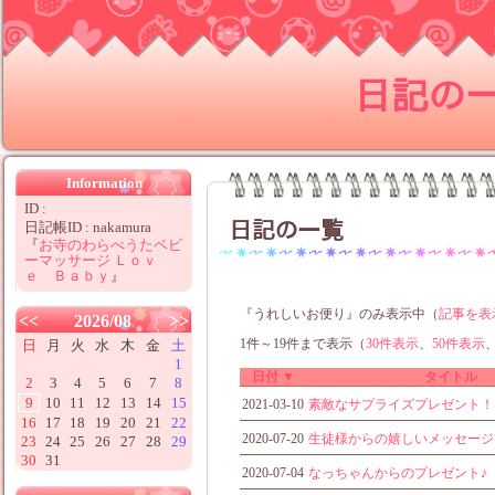
日記の
Information
ID :
日記の一覧
日記帳ID : nakamura
『
お寺のわらべうたベビ
ーマッサージ Ｌｏｖ
ｅ Ｂａｂｙ
』
『うれしいお便り』のみ表示中（
記事を表
<<
2026/08
>>
1件～19件まで表示（
30件表示
、
50件表示
日
月
火
水
木
金
土
1
日付 ▼
タイトル
2
3
4
5
6
7
8
9
10
11
12
13
14
15
2021-03-10
素敵なサプライズプレゼント！
16
17
18
19
20
21
22
2020-07-20
生徒様からの嬉しいメッセージ
23
24
25
26
27
28
29
30
31
2020-07-04
なっちゃんからのプレゼント♪