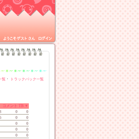
ようこそ
ゲスト
さん
ログイン
・
一覧
トラックバック一覧
コメント
TB ▼
3
0
0
6
0
0
0
0
0
0
0
0