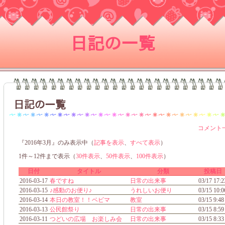
日記の一覧
日記の一覧
コメント
『2016年3月』のみ表示中（
記事を表示
、
すべて表示
）
1件～12件まで表示（
30件表示
、
50件表示
、
100件表示
）
日付
タイトル
分類
投稿日
2016-03-17
春ですね
日常の出来事
03/17 17:2
2016-03-15
♪感動のお便り♪
うれしいお便り
03/15 10:0
2016-03-14
本日の教室！！ベビマ
教室
03/15 9:48
2016-03-13
公民館祭り
日常の出来事
03/15 8:59
2016-03-11
つどいの広場 お楽しみ会
日常の出来事
03/15 8:33