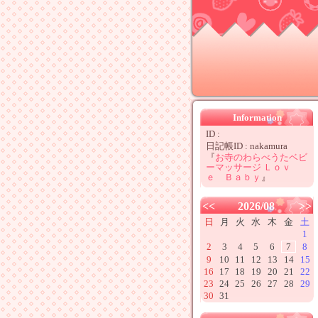
Information
ID :
日記帳ID : nakamura
『
お寺のわらべうたベビ
ーマッサージ Ｌｏｖ
ｅ Ｂａｂｙ
』
<<
2026/08
>>
日
月
火
水
木
金
土
1
2
3
4
5
6
7
8
9
10
11
12
13
14
15
16
17
18
19
20
21
22
23
24
25
26
27
28
29
30
31