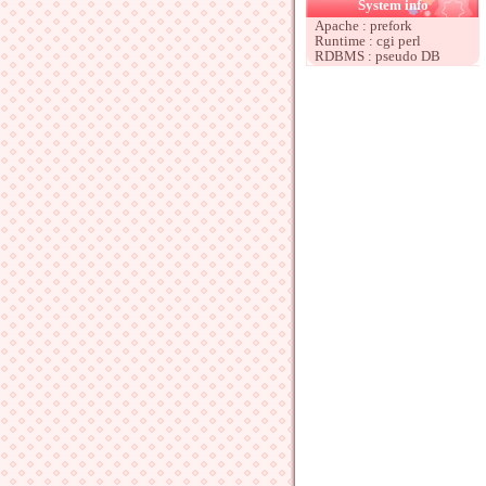
System info
Apache : prefork
Runtime : cgi perl
RDBMS : pseudo DB