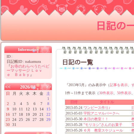
日記の
Information
ID :
日記の一覧
日記帳ID : nakamura
『
お寺のわらべうたベビ
ーマッサージ Ｌｏｖ
ｅ Ｂａｂｙ
』
『2013年5月』のみ表示中（
記事を表示
、
<<
2026/08
>>
1件～11件まで表示（
30件表示
、
50件表示
日
月
火
水
木
金
土
1
日付
タイトル
2
3
4
5
6
7
8
2013-05-24
ワンピース作り♪
9
10
11
12
13
14
15
2013-05-03
宇陀アニマルパークへ
16
17
18
19
20
21
22
2013-05-30
本日の教室！！
23
24
25
26
27
28
29
30
31
2013-05-28
“モリヨシ”さんのお菓子
2013-05-26
６月 教室スケジュール