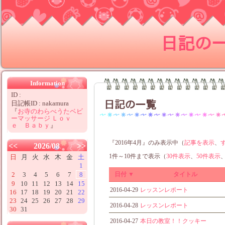
日記の
Information
ID :
日記の一覧
日記帳ID : nakamura
『
お寺のわらべうたベビ
ーマッサージ Ｌｏｖ
ｅ Ｂａｂｙ
』
『2016年4月』のみ表示中（
記事を表示
、
<<
2026/08
>>
1件～10件まで表示（
30件表示
、
50件表示
日
月
火
水
木
金
土
1
日付 ▼
タイトル
2
3
4
5
6
7
8
9
10
11
12
13
14
15
2016-04-29
レッスンレポート
16
17
18
19
20
21
22
23
24
25
26
27
28
29
2016-04-28
レッスンレポート
30
31
2016-04-27
本日の教室！！クッキー