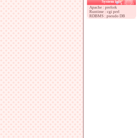
System info
Apache : prefork
Runtime : cgi perl
RDBMS : pseudo DB