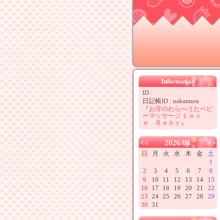
Information
ID :
日記帳ID : nakamura
『
お寺のわらべうたベビ
ーマッサージ Ｌｏｖ
ｅ Ｂａｂｙ
』
<<
2026/08
>>
日
月
火
水
木
金
土
1
2
3
4
5
6
7
8
9
10
11
12
13
14
15
16
17
18
19
20
21
22
23
24
25
26
27
28
29
30
31