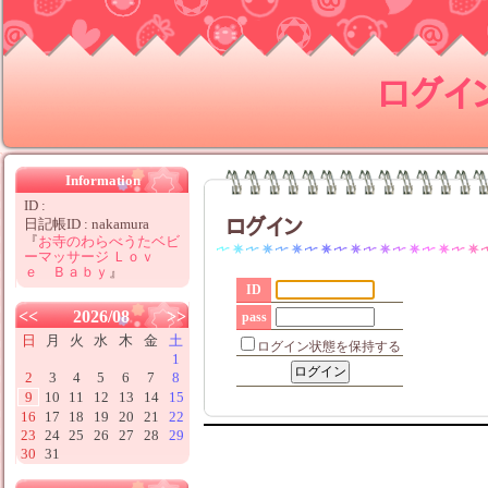
ログイ
Information
ID :
ログイン
日記帳ID : nakamura
『
お寺のわらべうたベビ
ーマッサージ Ｌｏｖ
ｅ Ｂａｂｙ
』
ID
<<
2026/08
>>
pass
日
月
火
水
木
金
土
ログイン状態を保持する
1
2
3
4
5
6
7
8
9
10
11
12
13
14
15
16
17
18
19
20
21
22
23
24
25
26
27
28
29
30
31