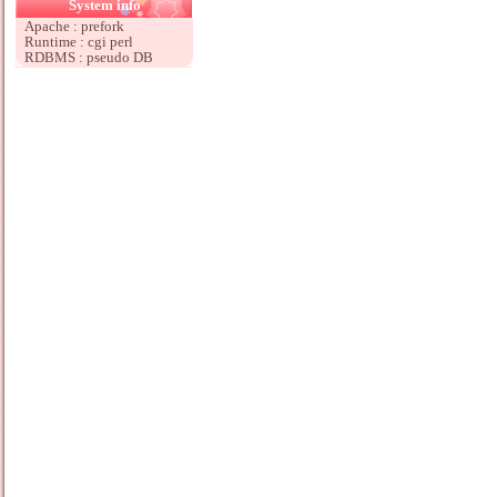
System info
Apache : prefork
Runtime : cgi perl
RDBMS : pseudo DB