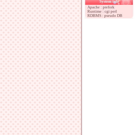
System info
Apache : prefork
Runtime : cgi perl
RDBMS : pseudo DB