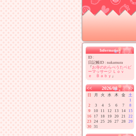
Information
ID :
日記帳ID : nakamura
『
お寺のわらべうたベビ
ーマッサージ Ｌｏｖ
ｅ Ｂａｂｙ
』
<<
2026/08
>>
日
月
火
水
木
金
土
1
2
3
4
5
6
7
8
9
10
11
12
13
14
15
16
17
18
19
20
21
22
23
24
25
26
27
28
29
30
31